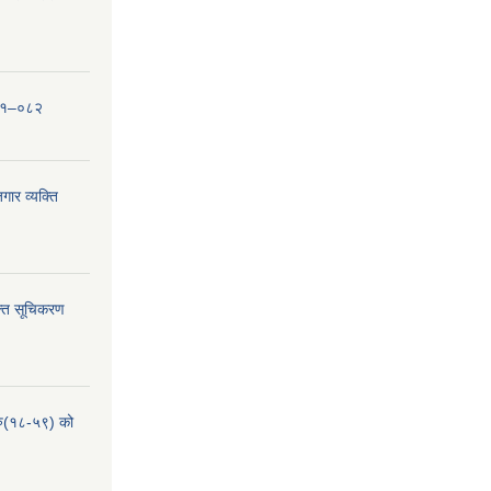
०८१–०८२
ार व्यक्ति
्ति सूचिकरण
हरु(१८-५९) को