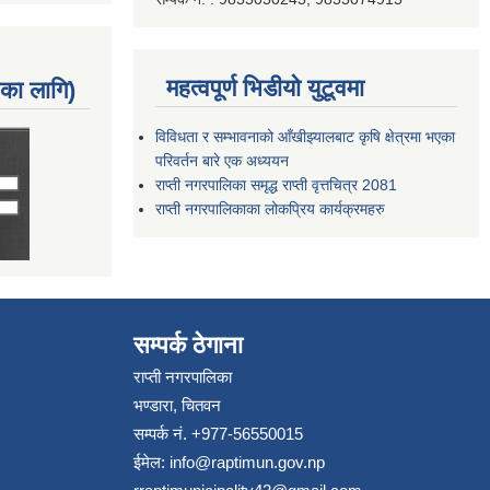
महत्वपूर्ण भिडीयो युटूवमा
नका लागि)
विविधता र सम्भावनाको आँखीझ्यालबाट कृषि क्षेत्रमा भएका
परिवर्तन बारे एक अध्ययन
राप्ती नगरपालिका समृद्ध राप्ती वृत्तचित्र 2081
राप्ती नगरपालिकाका लोकप्रिय कार्यक्रमहरु
सम्पर्क ठेगाना
राप्ती नगरपालिका
भण्डारा, चितवन
सम्पर्क नं. +977-56550015
ईमेल:
info@raptimun.gov.np