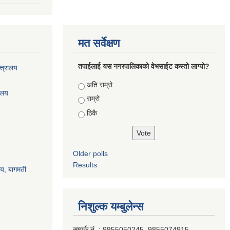
मत सर्वेक्षण
तपाईलाई यस नगरपालिकाको वेभसाईट कस्तो लाग्यो?
्त्रालय
Choices
अति राम्रो
रालय
राम्रो
ठिकै
Older polls
Results
ालय, बागमती
निशुल्क यम्बुलेन्स
सम्पर्क नं. : 9855050245, 9855074915