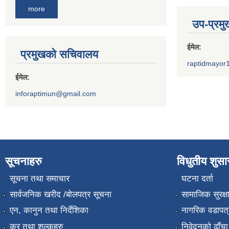
more
उप-प्रम
ईमेल:
प्रमुखको सचिवालय
raptidmayor
ईमेल:
inforaptimun@gmail.com
सूचनाहरु
विधुतीय शुस
सूचना तथा समाचार
घटना दर्ता
सार्वजनिक खरीद /बोलपत्र सूचना
सामाजिक सुरक्ष
एन, कानुन तथा निर्देशिका
नागरिक वडापत्
कर तथा शुल्कहरु
निवेदनको ढाँचा