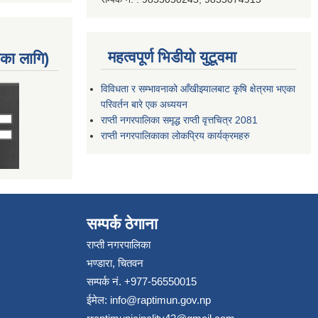
महत्वपूर्ण भिडीयो युटूवमा
नका लागि)
विविधता र सम्भावनाको आँखीझ्यालबाट कृषि क्षेत्रमा भएका
परिवर्तन बारे एक अध्ययन
राप्ती नगरपालिका समृद्ध राप्ती वृत्तचित्र 2081
राप्ती नगरपालिकाका लोकप्रिय कार्यक्रमहरु
सम्पर्क ठेगाना
राप्ती नगरपालिका
भण्डारा, चितवन
सम्पर्क नं. +977-56550015
ईमेल:
info@raptimun.gov.np