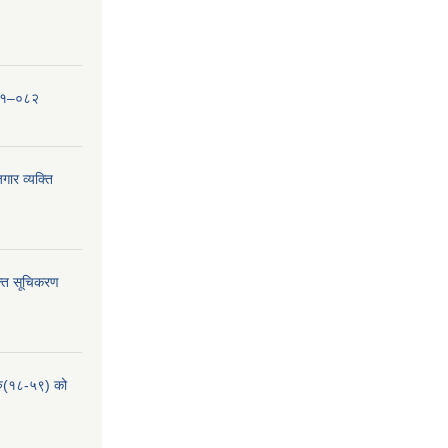
०८१–०८२
ार व्यक्ति
्ति सूचिकरण
हरु(१८-५९) को