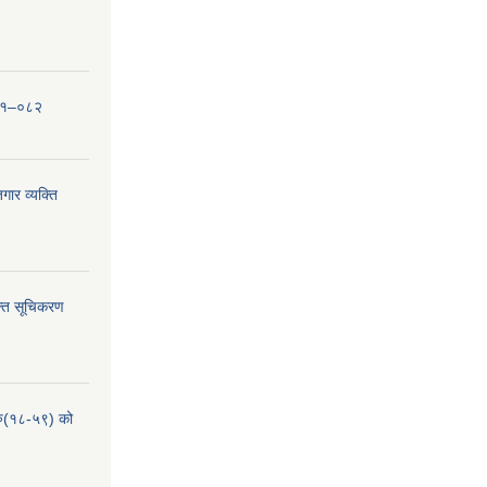
०८१–०८२
ार व्यक्ति
्ति सूचिकरण
हरु(१८-५९) को