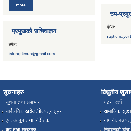
more
उप-प्रम
ईमेल:
प्रमुखको सचिवालय
raptidmayor
ईमेल:
inforaptimun@gmail.com
सूचनाहरु
विधुतीय शुस
सूचना तथा समाचार
घटना दर्ता
सार्वजनिक खरीद /बोलपत्र सूचना
सामाजिक सुरक्ष
एन, कानुन तथा निर्देशिका
नागरिक वडापत्
कर तथा शुल्कहरु
निवेदनको ढाँचा