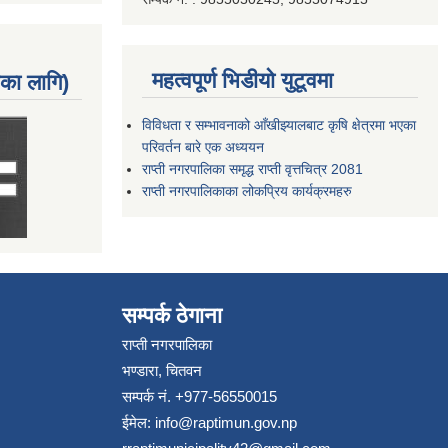
महत्वपूर्ण भिडीयो युटूवमा
नका लागि)
विविधता र सम्भावनाको आँखीझ्यालबाट कृषि क्षेत्रमा भएका
परिवर्तन बारे एक अध्ययन
राप्ती नगरपालिका समृद्ध राप्ती वृत्तचित्र 2081
राप्ती नगरपालिकाका लोकप्रिय कार्यक्रमहरु
सम्पर्क ठेगाना
राप्ती नगरपालिका
भण्डारा, चितवन
सम्पर्क नं. +977-56550015
ईमेल:
info@raptimun.gov.np