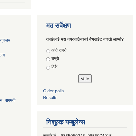
मत सर्वेक्षण
तपाईलाई यस नगरपालिकाको वेभसाईट कस्तो लाग्यो?
्त्रालय
Choices
अति राम्रो
रालय
राम्रो
ठिकै
Older polls
Results
ालय, बागमती
निशुल्क यम्बुलेन्स
सम्पर्क नं. : 9855050245, 9855074915