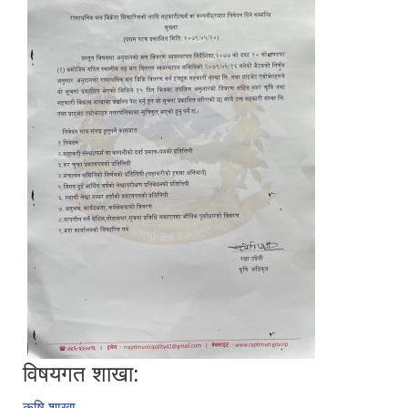
विषयगत शाखा:
कृषि शाखा