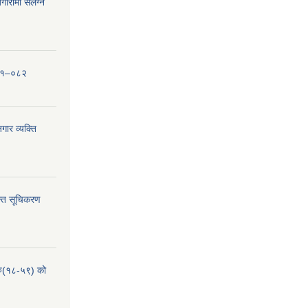
ारीमा संलग्न
०८१–०८२
ार व्यक्ति
्ति सूचिकरण
हरु(१८-५९) को