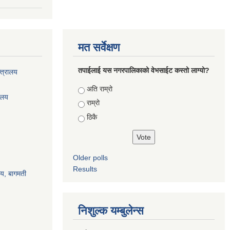
मत सर्वेक्षण
तपाईलाई यस नगरपालिकाको वेभसाईट कस्तो लाग्यो?
्त्रालय
Choices
अति राम्रो
रालय
राम्रो
ठिकै
Older polls
Results
ालय, बागमती
निशुल्क यम्बुलेन्स