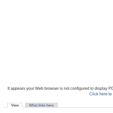
It appears your Web browser is not configured to display PD
Click here to
Primary tabs
View
(active tab)
What links here