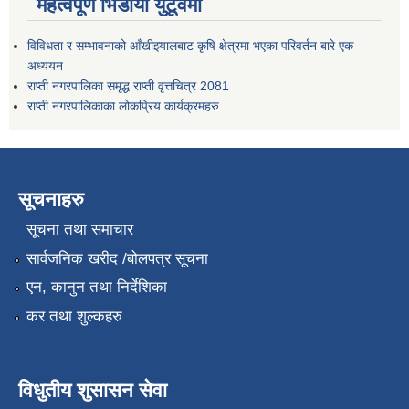
महत्वपूर्ण भिडीयो युटूवमा
विविधता र सम्भावनाको आँखीझ्यालबाट कृषि क्षेत्रमा भएका परिवर्तन बारे एक
अध्ययन
राप्ती नगरपालिका समृद्ध राप्ती वृत्तचित्र 2081
राप्ती नगरपालिकाका लोकप्रिय कार्यक्रमहरु
सूचनाहरु
सूचना तथा समाचार
सार्वजनिक खरीद /बोलपत्र सूचना
एन, कानुन तथा निर्देशिका
कर तथा शुल्कहरु
विधुतीय शुसासन सेवा