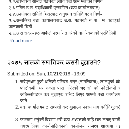
२.२.उपभोक्ता समिति गठनका लागि वडा आम भेलाको निर्णय
२.३.गठित उ.स. पदाधिकारी प्रमाणित (वडा कार्यालयबाट)
२.४.उपभोक्ता समिति भित्रबाट अनुगमन समिति गठन निर्णय
२.५.सम्बन्धित वडा कार्यालयबाट उ.स. गठनको न पा मा पठाएको
जानकारी चिठी
२.६.उ स सदस्यहरु आफैंले प्रमाणित गरेको नागरिकताको प्रतिलिपी
Read more
about उपभोक्ता समितिबाट कार्य गराउँदा भुक्तानीका लागि
आवश्यक कागजातहरु:
२०७५ सालको सम्पत्तिकर कसरी बुझाउने?
Submitted on:
Sun, 10/21/2018 - 13:09
सर्वप्रथम पुर्जा धनिको परिचय पत्र (नागरिकता), लालपुर्जा को
फोटोकपी, घर नक्सा पास गरिएको भए सो को फोटोकपी र
अघिल्लोपटक कर बुझाएक रसिद लिएर आफ्नो वडा कार्यालय
जाने।
वडा कार्यालयबाट सम्पत्ती कर बुझाउन फारम माग गर्ने(निशुल्क)
।
फारममा भर्नुपर्ने बिबरण भरी वडा अध्यक्षको सहि छाप लगाइ राप्ती
नगरपालिका कार्यापालिकाको कार्यालय राजश्व शाखामा गइ