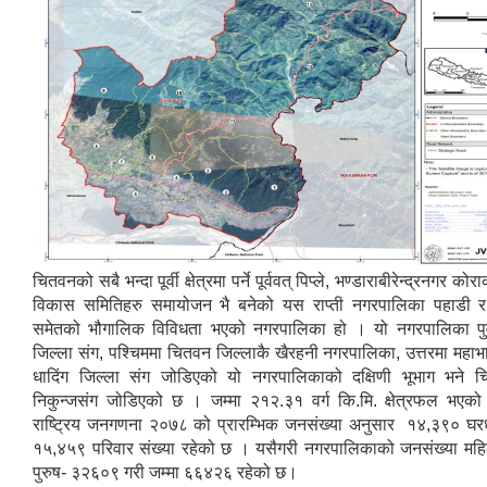
चितवनको सबै भन्दा पूर्वी क्षेत्रमा पर्ने पूर्ववत् पिप्ले, भण्डाराबीरेन्द्रनगर क
विकास समितिहरु समायोजन भै बनेको यस राप्ती नगरपालिका पहाडी 
समेतको भौगालिक विविधता भएको नगरपालिका हो । यो नगरपालिका पुर्
जिल्ला संग, पश्चिममा चितवन जिल्लाकै खैरहनी नगरपालिका, उत्तरमा महाभा
धादिंग जिल्ला संग जोडिएको यो नगरपालिकाको दक्षिणी भूभाग भने चि
निकुन्जसंग जोडिएको छ । जम्मा २१२.३१ वर्ग कि.मि. क्षेत्रफल भएक
राष्ट्रिय जनगणना २०७८ को प्रारम्भिक जनसंख्या अनुसार १४,३९० घरध
१५,४५९ परिवार संख्या रहेको छ । यसैगरी नगरपालिकाको जनसंख्या मह
पुरुष- ३२६०९ गरी जम्मा ६६४२६ रहेको छ।