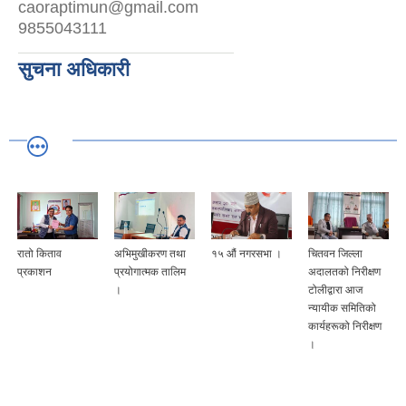
caoraptimun@gmail.com
9855043111
सुचना अधिकारी
रातो किताव
अभिमुखीकरण तथा
१५ औं नगरसभा ।
चितवन जिल्ला
प्रकाशन
प्रयोगात्मक तालिम
अदालतको निरीक्षण
।
टोलीद्वारा आज
न्यायीक समितिको
कार्यहरूको निरीक्षण
।